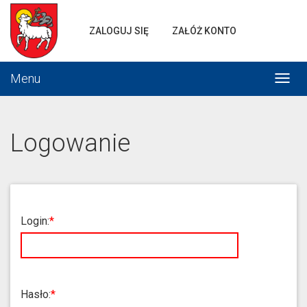
Portal
gminnej
ZALOGUJ SIĘ
ZAŁÓŻ KONTO
komunikacji
Menu
Włąc
menu
Logowanie
Login:
Hasło: