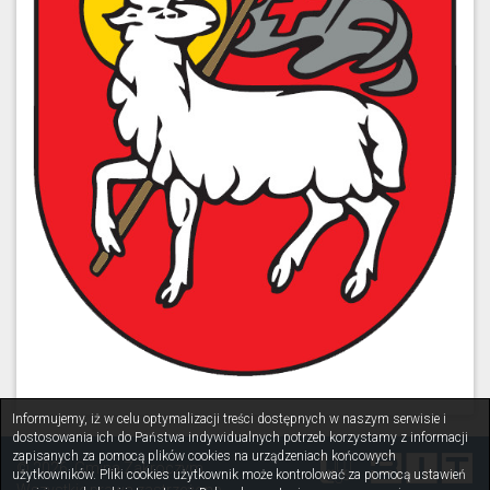
Informujemy, iż w celu optymalizacji treści dostępnych w naszym serwisie i
dostosowania ich do Państwa indywidualnych potrzeb korzystamy z informacji
zapisanych za pomocą plików cookies na urządzeniach końcowych
© 2026. Gmina Zakroczym.
użytkowników. Pliki cookies użytkownik może kontrolować za pomocą ustawień