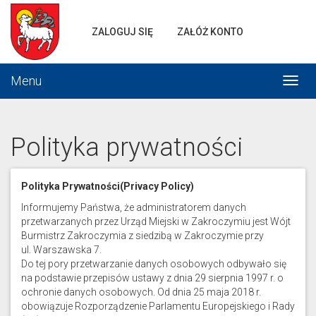
Portal
gminnej
ZALOGUJ SIĘ
ZAŁÓŻ KONTO
komunikacji
Menu
Włąc
menu
Polityka prywatności
Polityka Prywatności(Privacy Policy)
Informujemy Państwa, że administratorem danych
przetwarzanych przez Urząd Miejski w Zakroczymiu jest Wójt
Burmistrz Zakroczymia z siedzibą w Zakroczymie przy
ul. Warszawska 7.
Do tej pory przetwarzanie danych osobowych odbywało się
na podstawie przepisów ustawy z dnia 29 sierpnia 1997 r. o
ochronie danych osobowych. Od dnia 25 maja 2018 r.
obowiązuje Rozporządzenie Parlamentu Europejskiego i Rady