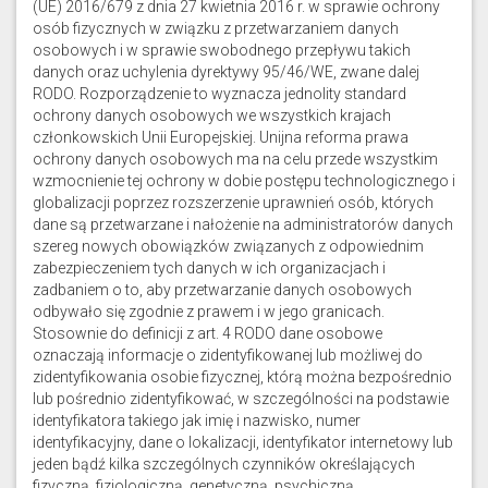
(UE) 2016/679 z dnia 27 kwietnia 2016 r. w sprawie ochrony
osób fizycznych w związku z przetwarzaniem danych
osobowych i w sprawie swobodnego przepływu takich
danych oraz uchylenia dyrektywy 95/46/WE, zwane dalej
RODO. Rozporządzenie to wyznacza jednolity standard
ochrony danych osobowych we wszystkich krajach
członkowskich Unii Europejskiej. Unijna reforma prawa
ochrony danych osobowych ma na celu przede wszystkim
wzmocnienie tej ochrony w dobie postępu technologicznego i
globalizacji poprzez rozszerzenie uprawnień osób, których
dane są przetwarzane i nałożenie na administratorów danych
szereg nowych obowiązków związanych z odpowiednim
zabezpieczeniem tych danych w ich organizacjach i
zadbaniem o to, aby przetwarzanie danych osobowych
odbywało się zgodnie z prawem i w jego granicach.
Stosownie do definicji z art. 4 RODO dane osobowe
oznaczają informacje o zidentyfikowanej lub możliwej do
zidentyfikowania osobie fizycznej, którą można bezpośrednio
lub pośrednio zidentyfikować, w szczególności na podstawie
identyfikatora takiego jak imię i nazwisko, numer
identyfikacyjny, dane o lokalizacji, identyfikator internetowy lub
jeden bądź kilka szczególnych czynników określających
fizyczną, fizjologiczną, genetyczną, psychiczną,