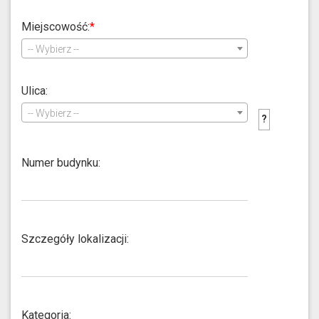
Miejscowość:
-- Wybierz --
Ulica:
-- Wybierz --
Proszę
?
wpisywać
nazwy
ulic
Numer budynku:
z
pominięci
prefixów
takich
jak:
Szczegóły lokalizacji:
"ulica,
aleja,
ul,
al
Kategoria: