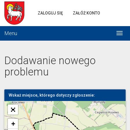
Portal
gminnej
ZALOGUJ SIĘ
ZAŁÓŻ KONTO
komunikacji
Menu
Włąc
menu
Dodawanie nowego
problemu
Wskaż miejsce, którego dotyczy zgłoszenie:
+