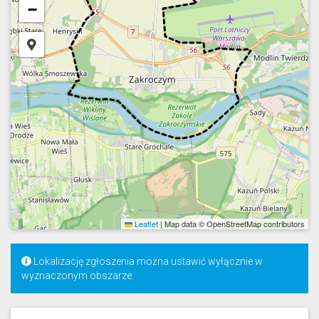
−
Leaflet
|
Map data © OpenStreetMap contributors
Lokalizację zgłoszenia można ustawić wyłącznie w
wyznaczonym obszarze.